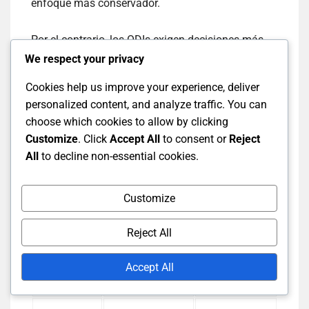
enfoque más conservador.
Por el contrario, los ODIs exigen decisiones más
rápidas debido a su formato de overs limitados.
We respect your privacy
Los capitanes deben adaptar las estrategias
Cookies help us improve your experience, deliver
rápidamente, optando a menudo por cambios
personalized content, and analyze traffic. You can
agresivos en el bateo y el lanzamiento para
choose which cookies to allow by clicking
maximizar la anotación y restringir las carreras
Customize
. Click
Accept All
to consent or
Reject
dentro de un plazo más corto.
All
to decline non-essential cookies.
Partidos de
Customize
Aspecto
Prueba
ODIs
Reject All
Duración
Hasta 5 días
50 overs por
del
lado
Accept All
Partido