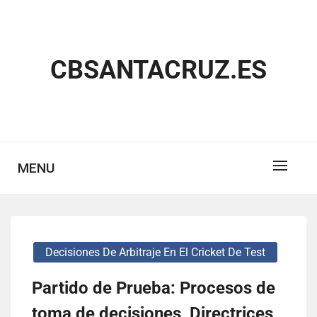
Skip
to
content
CBSANTACRUZ.ES
MENU
Decisiones De Arbitraje En El Cricket De Test
Partido de Prueba: Procesos de
toma de decisiones, Directrices,