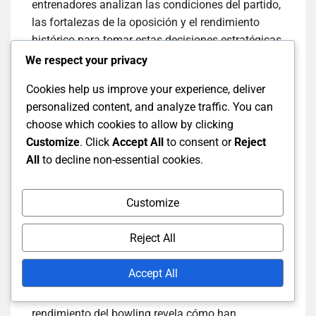
entrenadores analizan las condiciones del partido,
las fortalezas de la oposición y el rendimiento
histórico para tomar estas decisiones estratégicas.
We respect your privacy
Utilizar lanzadores con altas tasas de strike
Cookies help us improve your experience, deliver
en momentos cruciales.
personalized content, and analyze traffic. You can
Rotar a los lanzadores con cifras pobres
choose which cookies to allow by clicking
para evitar la sobreexposición.
Customize
. Click
Accept All
to consent or
Reject
Adaptar las colocaciones de campo según
All
to decline non-essential cookies.
las fortalezas y debilidades del lanzador.
Customize
Tendencias históricas en el
Reject All
rendimiento del bowling
Accept All
Analizar las tendencias históricas en el
rendimiento del bowling revela cómo han