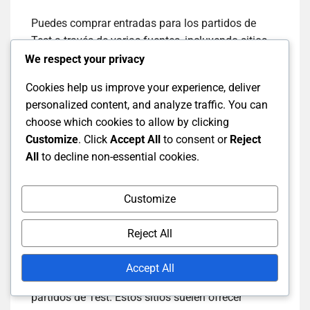
Puedes comprar entradas para los partidos de
Test a través de varias fuentes, incluyendo sitios
web oficiales de venta de entradas, taquillas
We respect your privacy
locales de estadios y plataformas de reventa.
Cookies help us improve your experience, deliver
Cada opción tiene sus beneficios y desventajas,
personalized content, and analyze traffic. You can
por lo que es esencial considerar factores como
choose which cookies to allow by clicking
precio, disponibilidad y fiabilidad al tomar tu
Customize
. Click
Accept All
to consent or
Reject
decisión.
All
to decline non-essential cookies.
Sitios web oficiales de venta
Customize
de entradas
Reject All
Los sitios web oficiales de venta de entradas son
Accept All
la fuente más fiable para comprar entradas para
partidos de Test. Estos sitios suelen ofrecer