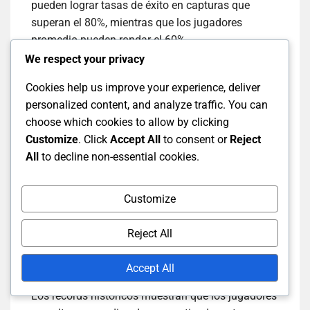
pueden lograr tasas de éxito en capturas que
superan el 80%, mientras que los jugadores
promedio pueden rondar el 60%.
We respect your privacy
Jugador A:
85% tasa de éxito en capturas,
Cookies help us improve your experience, deliver
10 eliminaciones por carrera
personalized content, and analyze traffic. You can
Jugador B:
78% tasa de éxito en capturas, 5
choose which cookies to allow by clicking
eliminaciones por carrera
Customize
. Click
Accept All
to consent or
Reject
Jugador C:
82% tasa de éxito en capturas, 8
All
to decline non-essential cookies.
eliminaciones por carrera
Customize
Este análisis comparativo destaca cómo los
jugadores de campo excepcionales pueden
Reject All
impactar significativamente los resultados de los
partidos, con sus métricas a menudo
Accept All
correlacionándose con las victorias del equipo.
Los récords históricos muestran que los jugadores