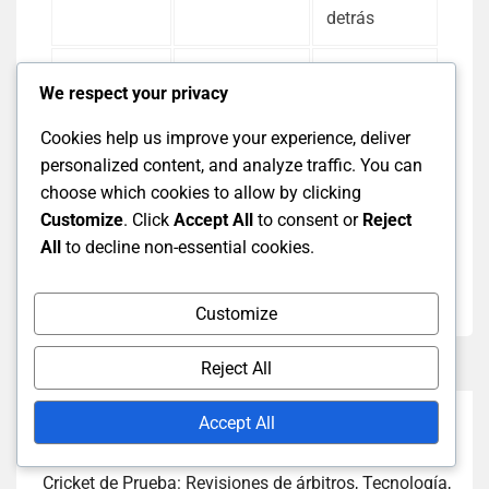
detrás
Declaración
Permite más
Riesgo de
We respect your privacy
tiempo para
carreras
los
insuficientes
Cookies help us improve your experience, deliver
lanzadores,
si la
personalized content, and analyze traffic. You can
puede
oposición
choose which cookies to allow by clicking
establecer un
rinde bien
Customize
. Click
Accept All
to consent or
Reject
objetivo
All
to decline non-essential cookies.
desafiante
Customize
Reject All
Accept All
Next Post
Cricket de Prueba: Revisiones de árbitros, Tecnología,