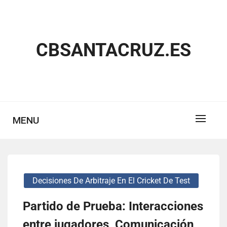
Skip
to
content
CBSANTACRUZ.ES
MENU
Decisiones De Arbitraje En El Cricket De Test
Partido de Prueba: Interacciones
entre jugadores, Comunicación,