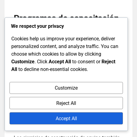
Programas de capacitación
We respect your privacy
centrados en la
Cookies help us improve your experience, deliver
comunicación y el respeto
personalized content, and analyze traffic. You can
choose which cookies to allow by clicking
Implementar programas de capacitación que
Customize
. Click
Accept All
to consent or
Reject
enfatizan la comunicación y el respeto puede
All
to decline non-essential cookies.
mejorar significativamente la dinámica del equipo.
Estos programas deben incluir módulos sobre
Customize
escucha efectiva, comunicación no verbal y
técnicas de resolución de conflictos. Talleres
Reject All
regulares pueden reforzar estas habilidades y
mantenerlas en el centro de las interacciones del
Accept All
equipo.